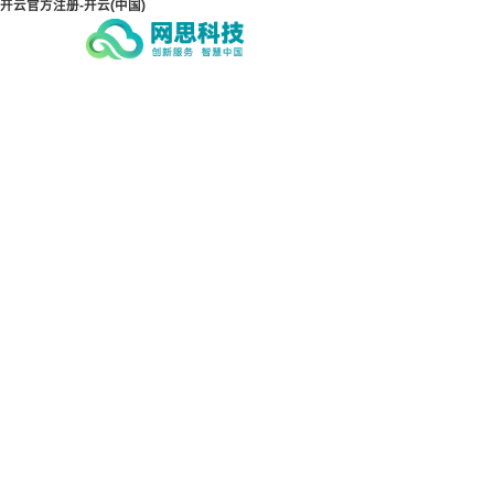
开云官方注册-开云(中国)
开云官方注册-开云(中
开云
国)
国)