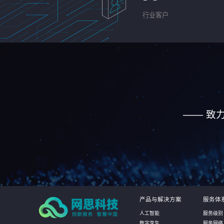
行业客户
—— 致
产品与解决方案
服务体
人工智能
服务级别
数字孪生
服务网络