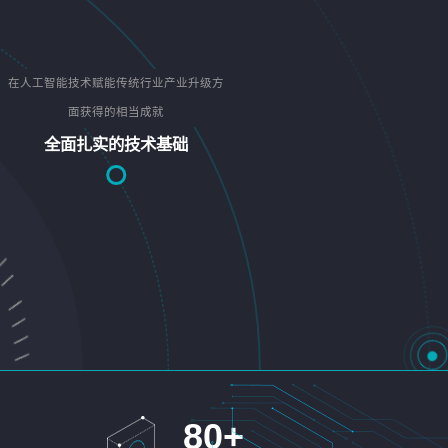
在人工智能技术赋能传统行业产业升级方
面获得的相当成就
全面扎实的技术基础
80
+