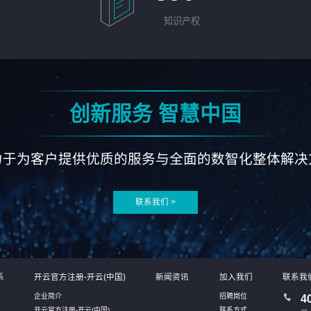
知识产权
创新服务 智慧中国
力于为客户提供优质的服务与全面的数智化整体解决
联系我们 >
系
开云官方注册-开云(中国)
新闻资讯
加入我们
联系我
企业简介
招聘岗位
4
开云官方注册-开云(中国)
联系方式