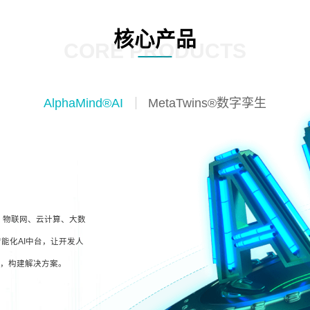
核心产品
CORE PRODUCTS
AlphaMind®AI
MetaTwins®数字孪生
I、物联网、云计算、大数
能化AI中台，让开发人
型，构建解决方案。